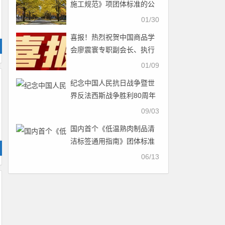
施工规范》项团体标准的公
告
01/30
喜报！热烈祝贺中国商品学
会廖震寰专职副会长、执行
秘书长荣获农工党中央表彰
01/09
纪念中国人民抗日战争暨世
界反法西斯战争胜利80周年
大会在京隆重举行 天安门广
09/03
场举行盛大阅兵仪式 习近平
国内首个《低温熟肉制品清
发表重要讲话并检阅受阅部
洁标签通用指南》团体标准
队
正式实施
06/13