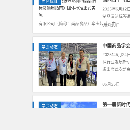
国内首个《
团体标准
2025年6月
制品清洁标签通
有限公司（简称：尚品食品）牵头起草，中...
06月13日
中国商品学
学会动态
2025年5月
探行业发展新
邀出席此次盛会
05月25日
第一届新时
学会动态
2024年9月
隆重召开。本
的高端平台，得