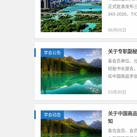
正式批准发布三
343-2026、T/CA
06月05日
关于专职副
学会公告
各会员单位、
经秘书长提名，
任中国商品学会
03月30日
关于中国商
学会动态
知
各位会员、会员