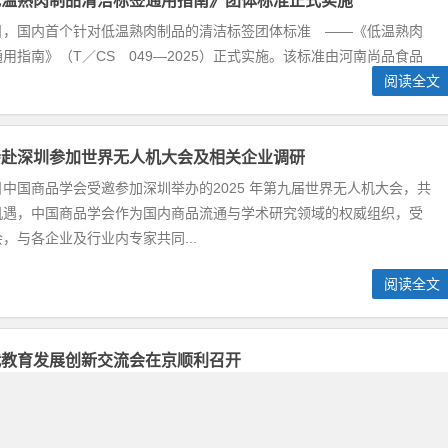
低温熟肉制品清洁标签通用指南》团体标准正式实施
12日，国内首个针对低温熟肉制品的清洁标签团体标准 ——《低温熟肉
用指南》（T／CS 049—2025）正式实施。该标准由河南尚品食品
阅读全文
会赴深圳参加世界无人机大会及相关企业调研
24日中国商品学会受邀参加深圳举办的2025 年第九届世界无人机大会，共
机遇，中国商品学会作为国内商品流通与学术研究领域的权威组织，受
，与各企业及行业内专家共同...
阅读全文
代教育发展创新交流会在京顺利召开
25日，由中国商品学会主办的“第一届新时代教育发展创新交流会”在北京
届会议旨在搭建一个政府教育主管机构与教育院校、企业交流合作成长
到了社会各界的大力支持。 会议...