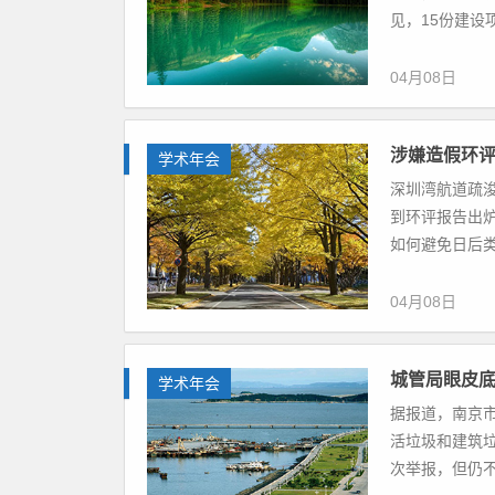
见，15份建设
04月08日
涉嫌造假环评
学术年会
深圳湾航道疏浚
到环评报告出
如何避免日后类
04月08日
城管局眼皮
学术年会
据报道，南京
活垃圾和建筑
次举报，但仍不