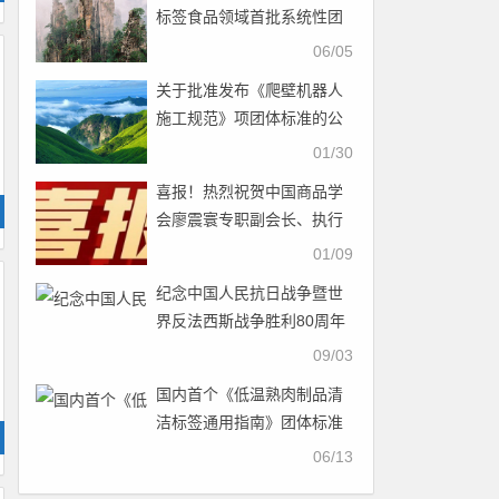
标签食品领域首批系统性团
体标准
06/05
关于批准发布《爬壁机器人
施工规范》项团体标准的公
告
01/30
喜报！热烈祝贺中国商品学
会廖震寰专职副会长、执行
秘书长荣获农工党中央表彰
01/09
纪念中国人民抗日战争暨世
界反法西斯战争胜利80周年
大会在京隆重举行 天安门广
09/03
场举行盛大阅兵仪式 习近平
国内首个《低温熟肉制品清
发表重要讲话并检阅受阅部
洁标签通用指南》团体标准
队
正式实施
06/13