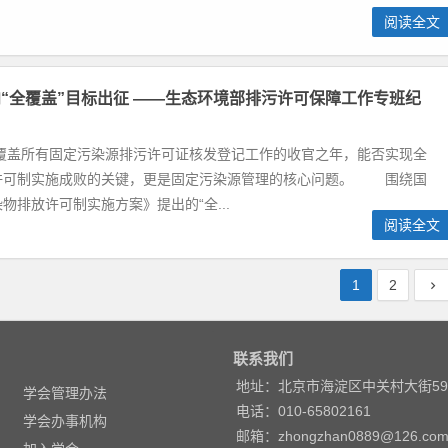
阅读全文
“全覆盖”目标出征 ——生态环境部排污许可保障工作专班纪
成覆盖所有固定污染源排污许可证核发登记工作的收官之年，能否实现全
许可制实施成败的关键，更是固定污染源管理的核心问题。 围绕国
物排放许可制实施方案》提出的“全...
阅读全文
1
2
联系我们
地址：北京市海淀区中关村大街5
学会管理办法
电话：010-65802161
学会办事机构
邮箱：zhongzhan0889@126.co