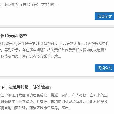
项目环境影响报告书（表）存在问题...
阅读全文
仅10天就出炉？
工程(一期)环评报告书因“涉嫌抄袭”，引起轩然大波。环评报告从中标
炉，再到公示，存在哪些问题？相关责任单位及责任人将如何被追责？
似情况再度上演？记者多方采访，就...
阅读全文
底下非法填埋垃圾，该谁管辖？
市江宁滨江开发区周边居民反映，最近一周内，有人把数千立方米的生
垃圾倾倒在当地铁路边，并有推土机和挖掘机现场填埋，当地村民虽多
见当地出面处理。而该区城市管理局，离此...