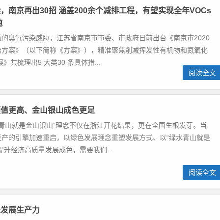
，南京再出30招 涵盖200余个减排工程，有望实现全年VOCs
吨
的臭氧污染威胁，江苏省南京市市委、市政府日前出台《南京市2020
治方案》（以下简称《方案》），精准聚焦削减挥发性有机物和氮氧化
共梳理出5 大类30 条具体措...
阅读全文
颜值更高、金山银山成色更足
水青山就是金山银山”理念不仅在浙江开花结果，更在全国生根发芽。当
复产的引擎加速重启，以绿色发展理念重塑发展方式、以“绿水青山就是
提升经济高质量发展成色，需要我们...
阅读全文
是发展生产力