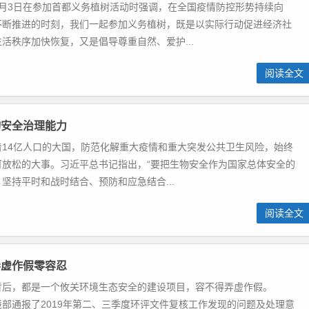
4月3日在参加首都义务植树活动时强调，在全国疫情防控形势持续向
不断推进的时刻，我们一起参加义务植树，既是以实际行动促进经济社
活秩序加快恢复，又是倡导尊重自然、爱护...
阅读全文
物安全治理能力
着14亿人口的大国，防范化解重大疫情和重大突发公共卫生风险，始终
可放松的大事。习近平总书记指出，“要把生物安全作为国家总体安全的
坚持平时和战时结合、预防和应急结合...
阅读全文
弄虚作假零容忍
背后，都是一个攸关环境生态安全的建设项目，容不得弄虚作假。
部通报了2019年第二、三季度环评文件复核工作发现的问题及处理意