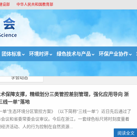
建设部
中华人民共和国教育部
团体标准
环境时评
绿色技术与产品
环保产业协作
学会动态
术保障支撑，精细划分三类管控差别管理，强化应用导向 浙
三线一单”落地
一单”生态环境分区管控方案》（以下简称“三线一单”）近日先后通过了
务会议和省委常委会议审议。今后在浙江，一套绿色标尺将时刻度量着
经济活动、人的行为控制在自然资源...
阅读全文