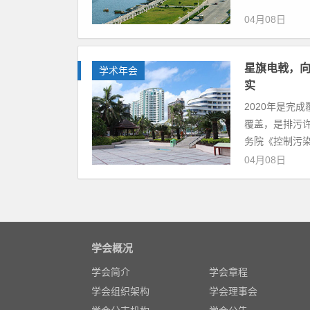
04月08日
星旗电戟，向
学术年会
实
2020年是完
覆盖，是排污
务院《控制污染
04月08日
学会概况
学会简介
学会章程
学会组织架构
学会理事会