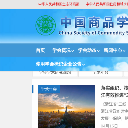
中华人民共和国生态环境部
中华人民共和国住房和城乡
//
首页
学会概况
学会动态
新闻中心
首页
学会动态
学术年会
文章
使用学会标识企业公告
学会学术研究课题
学术年会
落实组织、技
学术年会
江有效推进“
《浙江省“三线
浙江省政府常
发展与保护，把
04月15日