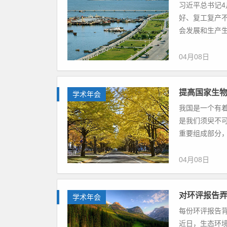
习近平总书记
好、复工复产
会发展和生产生
04月08日
提高国家生
学术年会
我国是一个有
是我们须臾不
重要组成部分，
04月08日
对环评报告
学术年会
每份环评报告
近日，生态环境