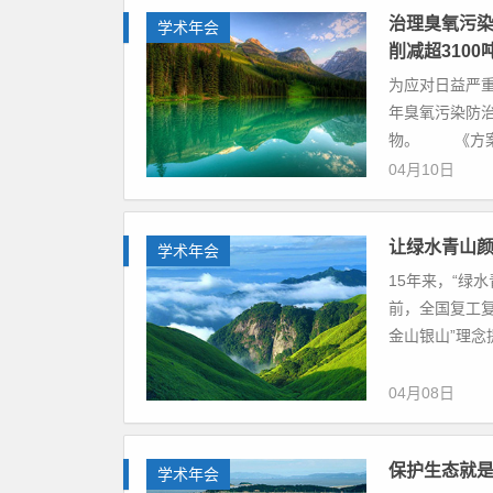
治理臭氧污染
学术年会
削减超3100
为应对日益严重
年臭氧污染防
物。 《方案》
04月10日
让绿水青山
学术年会
15年来，“绿
前，全国复工
金山银山”理念
04月08日
保护生态就
学术年会