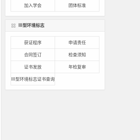
加入学会
团体标准
Ⅲ型环境标志
获证程序
申请责任
合同签订
检查须知
证书发放
年检复审
Ⅲ型环境标志证书查询