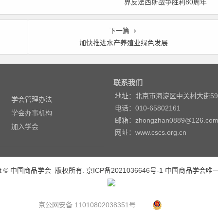
界反法西斯战争胜利80周年
秘书长荣获农工党中央表彰
大会在京隆重举行 天安门广
场举行盛大阅兵仪式 习近平
下一篇
发表重要讲话并检阅受阅部
加快推进水产养殖业绿色发展
队
联系我们
地址：北京市海淀区中关村大街5
学会管理办法
电话：010-65802161
学会办事机构
邮箱：zhongzhan0889@126.co
加入学会
网址：www.cscs.org.cn
ight © 中国商品学会 版权所有.
京ICP备2021036646号-1
中国商品学会唯
京公网安备 11010802038351号