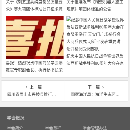
关于《刺五加高纯度制品质量要
关于批准发布《爬壁机器人施工
求》等九项团体标准公开征求意
规范》项团体标准的公告
见的通知
纪念中国人民抗日战争暨世界反
喜报！热烈祝贺中国商品学会廖
法西斯战争胜利80周年大会在京
震寰专职副会长、执行秘书长荣
隆重举行 天安门广场举行盛大
获农工党中央表彰
阅兵仪式 习近平发表重要讲话
并检阅受阅部队
上一篇
下一篇
四川省眉山市丹棱县推行农村垃圾分类
国家海洋局：海洋生态环境稳中向好，入海河流水质不容乐观
文
章
学会概况
导
学会简介
学会章程
学会管理办法
航