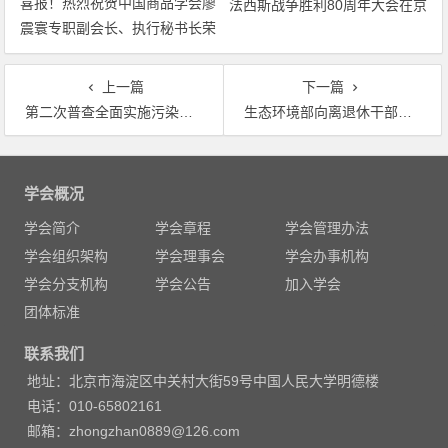
喜报！热烈祝贺中国商品学会廖
法西斯战争胜利80周年大会在京
震寰专职副会长、执行秘书长荣
隆重举行 天安门广场举行盛大
获农工党中央表彰
阅兵仪式 习近平发表重要讲话
并检阅受阅部队
上一篇
下一篇
第二次普查全面实施污染源地图将有升级版
生态环境部向离退休干部通报深化党和国家机构改革工作有关情况
文
章
学会概况
导
学会简介
学会章程
学会管理办法
航
学会组织架构
学会理事会
学会办事机构
学会分支机构
学会公告
加入学会
团体标准
联系我们
地址：北京市海淀区中关村大街59号中国人民大学明德楼
电话：010-65802161
邮箱：zhongzhan0889@126.com