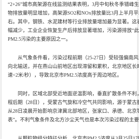
“2+26”城市高架源在线监测结果表明，3月中旬秋冬季错
物排放量明显增加，高架源SO2和NOx排放量比3月上半月平均
右。其中，钢铁、水泥建材等行业排放量增加最为显著。这
幅减少，工业企业恢复生产后排放显著增加，污染源排放“此
PM2.5污染的主要原因之一。
从气象条件看，污染过程前期（25-27日）受较强偏南
向北输送，并在燕山山前地区出现滞留和累积，北京地区长
速<2米/秒），导致北京市PM2.5浓度高于周边地区。
同时，区域北部受近地面逆温影响，垂直扩散条件不利，
程后期（28日），受蒙古气旋和冷空气共同影响，源于蒙古
从28日凌晨开始影响京津冀北部地区，张家口、承德、北京等
表”。不利气象条件及北方沙尘天气也是本次污染过程的主
从颗粒物组分特征分析，北京市PM2.5浓度从3月25日