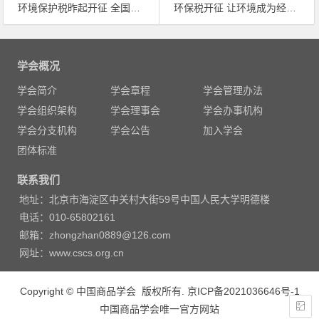
环境保护税昨起开征 全国首张环保税税票在沪开出
环保税开征 让环境成为经济发展的推动力
文
章
学会概况
导
学会简介
学会章程
学会管理办法
航
学会组织架构
学会理事会
学会办事机构
学会分支机构
学会公告
加入学会
团体标准
联系我们
地址：北京市海淀区中关村大街59号中国人民大学明德楼
电话：010-65802161
邮箱：zhongzhan0889@126.com
网址：www.cscs.org.cn
Copyright © 中国商品学会 版权所有.
京ICP备2021036646号-1
中国商品学会唯一官方网站