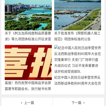
关于《刺五加高纯度制品质量要
关于批准发布《爬壁机器人施工
求》等九项团体标准公开征求意
规范》项团体标准的公告
见的通知
纪念中国人民抗日战争暨世界反
喜报！热烈祝贺中国商品学会廖
法西斯战争胜利80周年大会在京
震寰专职副会长、执行秘书长荣
隆重举行 天安门广场举行盛大
获农工党中央表彰
阅兵仪式 习近平发表重要讲话
并检阅受阅部队
上一篇
下一篇