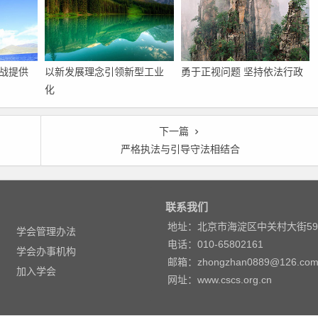
战提供
以新发展理念引领新型工业
勇于正视问题 坚持依法行政
化
下一篇
严格执法与引导守法相结合
联系我们
地址：北京市海淀区中关村大街5
学会管理办法
电话：010-65802161
学会办事机构
邮箱：zhongzhan0889@126.co
加入学会
网址：www.cscs.org.cn