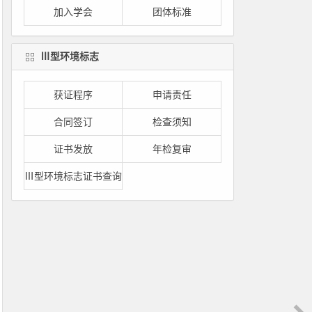
加入学会
团体标准
Ⅲ型环境标志
获证程序
申请责任
合同签订
检查须知
证书发放
年检复审
Ⅲ型环境标志证书查询