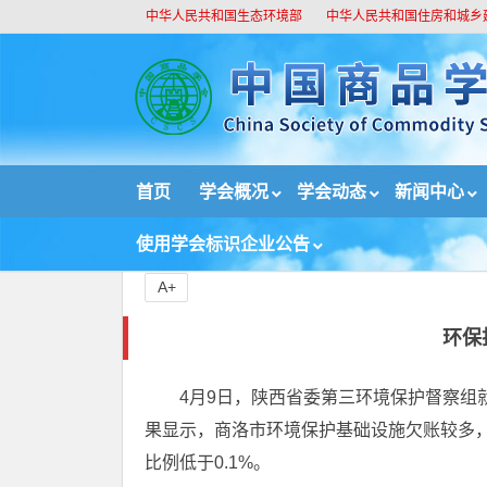
中华人民共和国生态环境部
中华人民共和国住房和城乡
//
首页
学会概况
学会动态
新闻中心
首页
论坛
环保投入怎能这般小气？
使用学会标识企业公告
A+
环保
4月9日，陕西省委第三环境保护督察组
果显示，商洛市环境保护基础设施欠账较多，
比例低于0.1%。