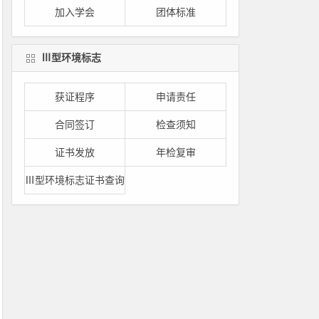
加入学会
团体标准
Ⅲ型环境标志
获证程序
申请责任
合同签订
检查须知
证书发放
年检复审
Ⅲ型环境标志证书查询