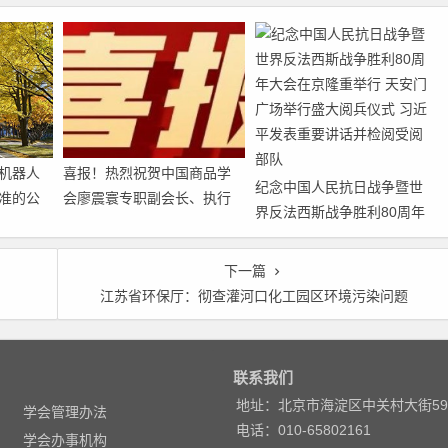
机器人
喜报！热烈祝贺中国商品学
纪念中国人民抗日战争暨世
准的公
会廖震寰专职副会长、执行
界反法西斯战争胜利80周年
秘书长荣获农工党中央表彰
大会在京隆重举行 天安门广
场举行盛大阅兵仪式 习近平
下一篇
发表重要讲话并检阅受阅部
江苏省环保厅：彻查灌河口化工园区环境污染问题
队
联系我们
地址：北京市海淀区中关村大街5
学会管理办法
电话：010-65802161
学会办事机构