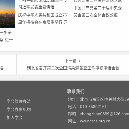
中国共产党第二十届中央委
庆祝中华人民共和国成立75
员会第三次全体会议公报
周年招待会在京隆重举行 习
近平发表重要讲话
一步全
察·进一
七个聚
下一篇
班
湖北省召开第二次全国污染源普查工作电视电话会议
联系我们
地址：北京市海淀区中关村大街5
学会管理办法
电话：010-65802161
学会办事机构
邮箱：zhongzhan0889@126.co
加入学会
网址：www.cscs.org.cn