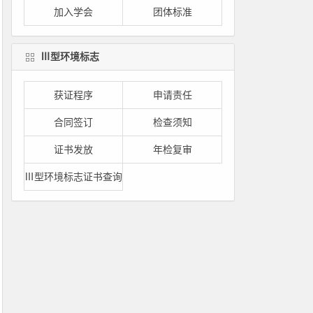
加入学会
团体标准
Ⅲ型环境标志
获证程序
申请责任
合同签订
检查须知
证书发放
年检复审
Ⅲ型环境标志证书查询