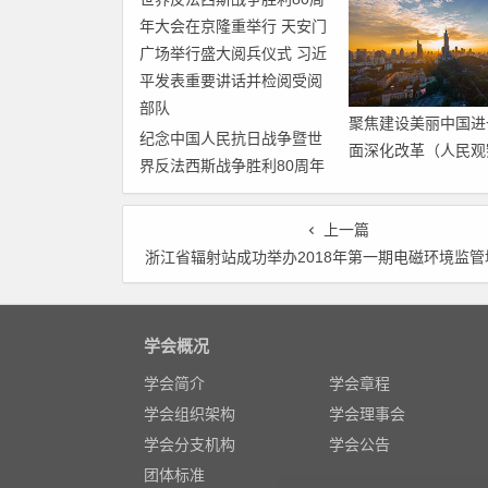
聚焦建设美丽中国进
纪念中国人民抗日战争暨世
面深化改革（人民观
界反法西斯战争胜利80周年
步全面深化改革的“
大会在京隆重举行 天安门广
焦”）
场举行盛大阅兵仪式 习近平
上一篇
发表重要讲话并检阅受阅部
浙江省辐射站成功举办2018年第一期电磁环境监管培训
队
学会概况
学会简介
学会章程
学会组织架构
学会理事会
学会分支机构
学会公告
团体标准