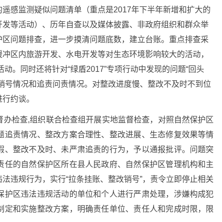
遥感监测疑似问题清单（重点是2017年下半年新增和扩大的
开发等活动）、历年自查以及媒体披露、非政府组织和群众举
护区问题排查，进一步摸清问题底数，建立台账。重点排查采
缓冲区内旅游开发、水电开发等对生态环境影响较大的活动，
动。同时还将针对“绿盾2017”专项行动中发现的问题“回头
、销号情况和追责问责情况。对整改进度慢、整改不及时不到位
进行约谈。
督办检查,组织联合检查组开展实地监督检查，对照自然保护区
题追责情况、整改方案合理性、整改进展、生态修复效果等情
假、整改不及时、未严肃追责的行为，予以通报批评。问题突
责任的自然保护区所在县人民政府、自然保护区管理机构和主
法违规行为，实行“拉条挂账、整改销号”，责令立即停止相关
保护区违法违规活动的单位和个人进行严肃处理，涉嫌构成犯
制定和实施整改方案，明确责任单位、责任人和完成时限，限