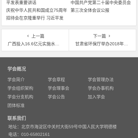
中国共产党第二十届中央委员会
庆祝中华人民共和国成立75周年
第三次全体会议公报
招待会在京隆重举行 习近平发
表重要讲话
上一篇
下一篇
广西投入16.6亿元实施水生态治理 建设山水林田湖草生命共同体
甘肃省环保厅举办2018年甘肃省国家重点生态功能区县域生态环境质量考核工作培训班
文
章
学会概况
导
学会简介
学会章程
学会管理办法
航
学会组织架构
学会理事会
学会办事机构
学会分支机构
学会公告
加入学会
团体标准
联系我们
地址：北京市海淀区中关村大街59号中国人民大学明德楼
电话：010-65802161