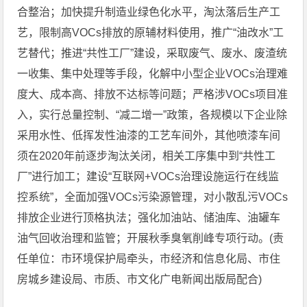
合整治；加快提升制造业绿色化水平，淘汰落后生产工
艺，限制高VOCs排放的原辅材料使用，推广“油改水”工
艺替代；推进“共性工厂”建设，采取废气、废水、废渣统
一收集、集中处理等手段，化解中小型企业VOCs治理难
度大、成本高、排放不达标等问题；严格涉VOCs项目准
入，实行总量控制、“减二增一”政策，各规模以下企业除
采用水性、低挥发性油漆的工艺车间外，其他喷漆车间
须在2020年前逐步淘汰关闭，相关工序集中到“共性工
厂”进行加工；建设“互联网+VOCs治理设施运行在线监
控系统”，全面加强VOCs污染源管理，对小散乱污VOCs
排放企业进行顶格执法；强化加油站、储油库、油罐车
油气回收治理和监管；开展秋季臭氧削峰专项行动。(责
任单位：市环境保护局牵头，市经济和信息化局、市住
房城乡建设局、市质、市文化广电新闻出版局配合)