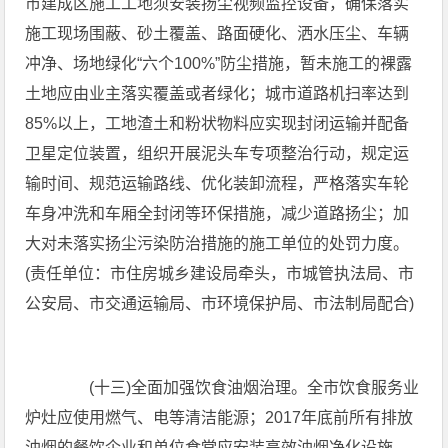
市建成区施工工地须安装扬尘视频监控设备，确保落实
施工现场围蔽、砂土覆盖、路面硬化、洒水压尘、车辆
冲净、场地绿化“六个100%”防尘措施，暂未施工的裸露
土地应由业主落实覆盖或者绿化；城市道路机扫率达到
85%以上，工地渣土和粉状物料应实现封闭运输并配备
卫星定位装置，组织开展泥头车专项整治行动，规定运
输时间、规范运输路线、优化装卸流程，严格落实车轮
车身冲洗和车厢全封闭等环保措施，减少道路扬尘；加
大对未落实扬尘污染防治措施的施工单位的处罚力度。
(责任单位：市住房城乡建设局牵头，市城管执法局、市
公安局、市交通运输局、市环境保护局、市法制局配合)
(十三)全面加强饮食油烟治理。全市饮食服务业
炉灶应使用燃气、电等清洁能源；2017年底前所有排放
油烟的餐饮企业和单位食堂应安装高效油烟净化设施，