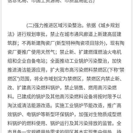
信息化局、市国土资源局、市质监局配合)
(二)强力推进区域污染整治。依据《城乡规划
法》进行规划审批，禁止在城市通风廊道上新建高层建
筑群；不再新建陶瓷厂(新型特种陶瓷项目除外)，现有陶
瓷厂要推广使用天然气；禁止新、扩建燃煤燃油火电机
组和企业自备电站；全面推动工业锅炉污染整治，加快
推进清洁能源应用，扩大我市高污染燃料禁燃区(下称“禁
燃区”)范围，将全市域划定为禁燃区，禁燃区内禁止新、
改、扩建高污染燃料锅炉，禁止销售、燃用高污染燃
料。已建成的锅炉及其他高污染燃料设备将按时限予以
淘汰或清洁能源改造。实施工业锅炉节能改造，推广高
效锅炉、电锅炉等新型环保锅炉，加强对生物质成型燃
料锅炉的燃料使用、锅炉运行及其污染排放的监管。全
市具备一定规模用热需求的园区基本实现集中供热，待