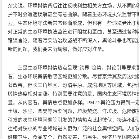
杂尖锐。环境舆情背后往往反映利益相关方立场，从不同的
护不时会遭遇误解甚至有意曲解。随着生态环境执法监管不
力，生态环境守法新常态逐渐形成，但也有一些违法者出于
对正常的生态环境执法监管进行阻扰和歪曲，甚至通过各种渠
错误言论。随着污染防治攻坚战不断深入，舆论斗争也可能
新的问题，我们要未雨绸缪，做好应对准备。
三是生态环境舆情热点呈现“跨界”趋势，舆论引导要求
看，生态环境舆情敏感区域更加分散。尽管京津冀及周边地
著改善，但长三角地区、汾渭平原、成渝地区等区域，包括
舆情热度相对高涨。特别需要注意的是，国内生态环境舆情
显。从内容看，舆情焦点更加多样。PM2.5舆论压力得到一
土壤、沙尘、恶臭等污染问题，垃圾焚烧、洋垃圾、危险废
引发的次生环境问题等引发的舆情热点此起彼伏、接连不断
往相对狭小的专业领域进入更为广泛的社会舆情空间。人们
健康卫生、食品安全、自然灾害，与民生、经济乃至国际关