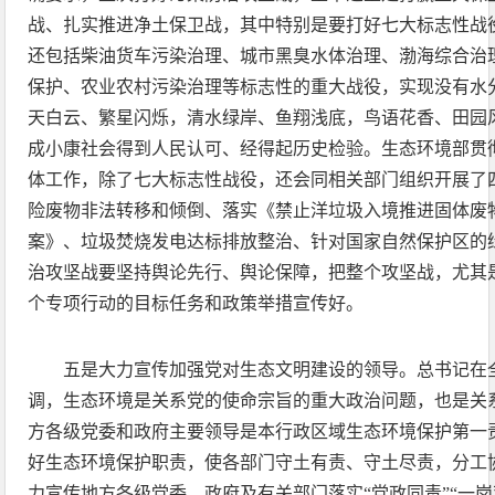
战、扎实推进净土保卫战，其中特别是要打好七大标志性战
还包括柴油货车污染治理、城市黑臭水体治理、渤海综合治
保护、农业农村污染治理等标志性的重大战役，实现没有水
天白云、繁星闪烁，清水绿岸、鱼翔浅底，鸟语花香、田园
成小康社会得到人民认可、经得起历史检验。生态环境部贯
体工作，除了七大标志性战役，还会同相关部门组织开展了
险废物非法转移和倾倒、落实《禁止洋垃圾入境推进固体废
案》、垃圾焚烧发电达标排放整治、针对国家自然保护区的
治攻坚战要坚持舆论先行、舆论保障，把整个攻坚战，尤其
个专项行动的目标任务和政策举措宣传好。
五是大力宣传加强党对生态文明建设的领导。总书记在
调，生态环境是关系党的使命宗旨的重大政治问题，也是关
方各级党委和政府主要领导是本行政区域生态环境保护第一
好生态环境保护职责，使各部门守土有责、守土尽责，分工
力宣传地方各级党委、政府及有关部门落实“党政同责”“一