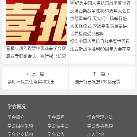
纪念中国人民抗日战争暨世界反
喜报！热烈祝贺中国商品学会廖
法西斯战争胜利80周年大会在京
震寰专职副会长、执行秘书长荣
隆重举行 天安门广场举行盛大
获农工党中央表彰
阅兵仪式 习近平发表重要讲话
并检阅受阅部队
上一篇
下一篇
紧盯环保责任落实和突出问题整改 中央环保督察“回头看”看出了什么？
国开行已发放709亿元贷款支持长江经济带生态修复和污染治理
文
章
学会概况
导
学会简介
学会章程
学会管理办法
航
学会组织架构
学会理事会
学会办事机构
学会分支机构
学会公告
加入学会