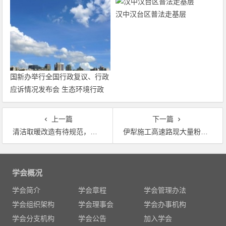
汉中汉台区普法走基层
国新办举行全国行政复议、行政
应诉情况发布会 生态环境行政
复议案件有较大增长
上一篇
下一篇
清洁取暖改造有待规范，部分地区政策研究不透彻
伊犁施工高速路现大量粉红椋鸟育雏，为保幼鸟紧急停工一个月
文
章
学会概况
导
学会简介
学会章程
学会管理办法
航
学会组织架构
学会理事会
学会办事机构
学会分支机构
学会公告
加入学会