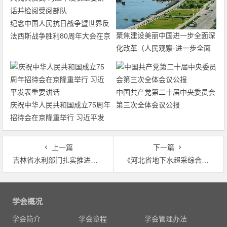
纪念中国人民抗日战争暨世界反
聚焦建设美丽中国进一步全面深
法西斯战争胜利80周年大会在京
化改革（人民观察·进一步全面
隆重举行 天安门广场举行盛大
深化改革的“七个聚焦”）
阅兵仪式 习近平发表重要讲话
并检阅受阅部队
中国共产党第二十届中央委员会
庆祝中华人民共和国成立75周年
第三次全体会议公报
招待会在京隆重举行 习近平发
表重要讲话
上一篇
下一篇
吉林省水利部门扎实推进水生态文明建设
《河北省地下水超采综合治理五年实施计划（2018—2022年）》出台
文
章
学会概况
导
学会简介
学会章程
学会管理办法
航