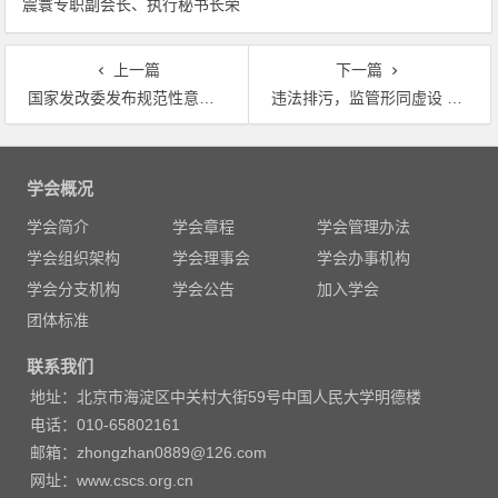
震寰专职副会长、执行秘书长荣
隆重举行 天安门广场举行盛大
获农工党中央表彰
阅兵仪式 习近平发表重要讲话
并检阅受阅部队
上一篇
下一篇
国家发改委发布规范性意见，定任务书列时间表 以价格改革促进绿色发展
违法排污，监管形同虚设 限期关停，承诺一纸空文 镇江茂源化工为何“搬”不动？
文
章
学会概况
导
学会简介
学会章程
学会管理办法
航
学会组织架构
学会理事会
学会办事机构
学会分支机构
学会公告
加入学会
团体标准
联系我们
地址：北京市海淀区中关村大街59号中国人民大学明德楼
电话：010-65802161
邮箱：zhongzhan0889@126.com
网址：www.cscs.org.cn