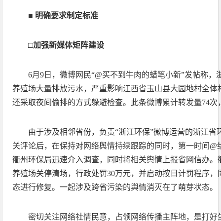
■ 明确要求制定标准
□加强新媒体矩阵建设
6月9日，微博网民“@买不到牛肉的蜡笔小新”发帖称
养殖场大量排放污水，严重影响江西省玉山县大园地村全体
还采取夜间偷排的方式躲避检查。此条微博累计转发量74次，
由于涉及相邻省份，负责“浙江环保”微博运营的浙江省
关评论后，在保持对网络舆情持续跟踪的同时，第一时间@给
衢州环保局迅速介入调查，同时将相关舆情上报省网信办。
养殖场关停清场，行政处罚30万元，并启动按日计罚程序，
态进行修复。一起涉及跨省污染的舆情消灭在了萌芽状态。
密切关注网络社情民意，占领网络传播主阵地，是打好