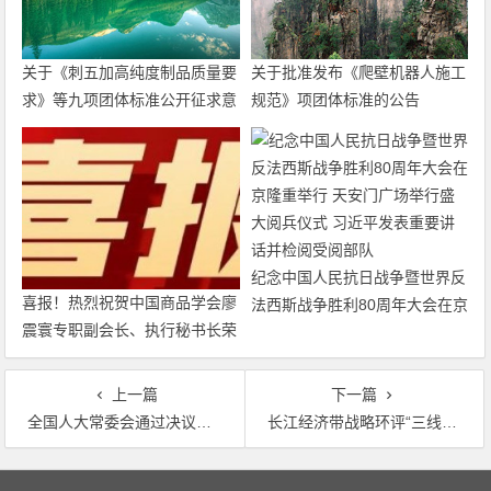
关于《刺五加高纯度制品质量要
关于批准发布《爬壁机器人施工
求》等九项团体标准公开征求意
规范》项团体标准的公告
见的通知
纪念中国人民抗日战争暨世界反
喜报！热烈祝贺中国商品学会廖
法西斯战争胜利80周年大会在京
震寰专职副会长、执行秘书长荣
隆重举行 天安门广场举行盛大
获农工党中央表彰
阅兵仪式 习近平发表重要讲话
并检阅受阅部队
上一篇
下一篇
全国人大常委会通过决议推动打好污染防治攻坚战
长江经济带战略环评“三线一单”编制安徽省工作推进会强调 坚持完整性一致性动态性科学性
文