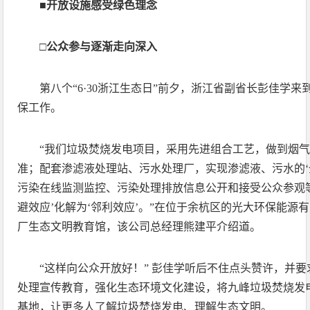
■开放设施感受绿色理念
□公众参与逐渐走向深入
第八个“6·30浙江生态日”前夕，浙江省副省长彭佳学
保工作。
“我们垃圾焚烧发电项目，采用先进组合工艺，做到烟气排
准；配套渗滤液处理站、污水处理厂，实现渗滤液、污水的‘
污染在线监测监控、污染处理排放信息公开和接受公众参观
避效应’化解为‘邻利效应’。”在位于余杭区的光大环保能源
厂生态文明教育馆，该公司总经理熊建平介绍道。
“这样向公众开放好！” 彭佳学听后不住点头赞许，并
处理宣传教育，强化生态环境文化建设，将九峰垃圾焚烧发
基地，让更多人了解垃圾焚烧发电、理解生态文明。