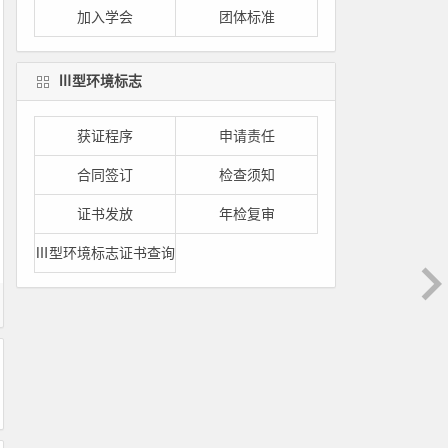
加入学会
团体标准
Ⅲ型环境标志
获证程序
申请责任
合同签订
检查须知
证书发放
年检复审
Ⅲ型环境标志证书查询