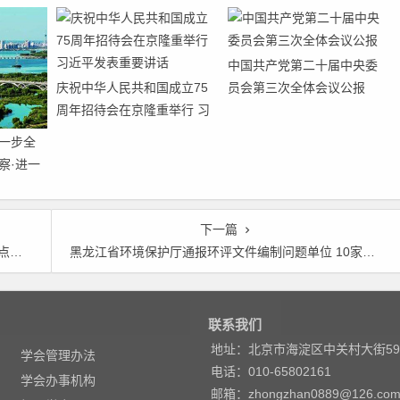
中国共产党第二十届中央委
庆祝中华人民共和国成立75
员会第三次全体会议公报
周年招待会在京隆重举行 习
近平发表重要讲话
一步全
察·进一
七个聚
下一篇
任务
黑龙江省环境保护厅通报环评文件编制问题单位 10家环评机构上黑榜
联系我们
地址：北京市海淀区中关村大街5
学会管理办法
电话：010-65802161
学会办事机构
邮箱：zhongzhan0889@126.co