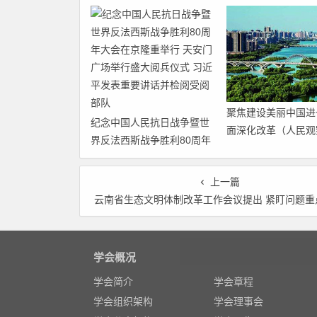
聚焦建设美丽中国进
纪念中国人民抗日战争暨世
面深化改革（人民观
界反法西斯战争胜利80周年
步全面深化改革的“
大会在京隆重举行 天安门广
焦”）
场举行盛大阅兵仪式 习近平
上一篇
发表重要讲话并检阅受阅部
云南省生态文明体制改革工作会议提出 紧盯问题重点抓好32项改革
队
学会概况
学会简介
学会章程
学会组织架构
学会理事会