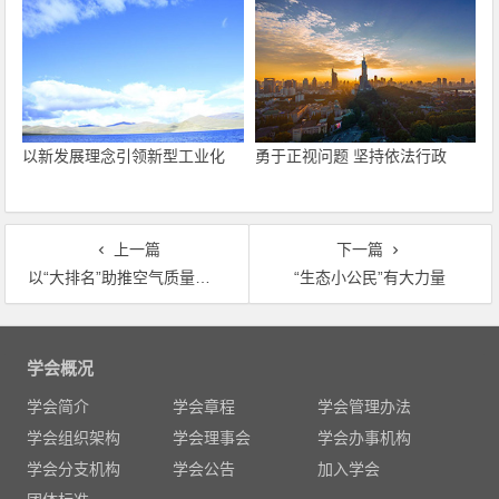
以新发展理念引领新型工业化
勇于正视问题 坚持依法行政
上一篇
下一篇
以“大排名”助推空气质量改善
“生态小公民”有大力量
文
章
学会概况
导
学会简介
学会章程
学会管理办法
航
学会组织架构
学会理事会
学会办事机构
学会分支机构
学会公告
加入学会