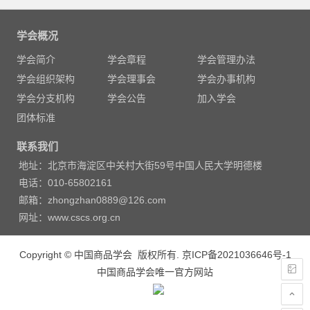
文
章
学会概况
导
学会简介
学会章程
学会管理办法
航
学会组织架构
学会理事会
学会办事机构
学会分支机构
学会公告
加入学会
团体标准
联系我们
地址：北京市海淀区中关村大街59号中国人民大学明德楼
电话：010-65802161
邮箱：zhongzhan0889@126.com
网址：www.cscs.org.cn
Copyright © 中国商品学会 版权所有.
京ICP备2021036646号-1
中国商品学会唯一官方网站