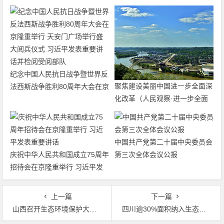
纪念中国人民抗日战争暨世界反
聚焦建设美丽中国进一步全面深
法西斯战争胜利80周年大会在京
化改革（人民观察·进一步全面
隆重举行 天安门广场举行盛大
深化改革的“七个聚焦”）
阅兵仪式 习近平发表重要讲话
并检阅受阅部队
中国共产党第二十届中央委员会
庆祝中华人民共和国成立75周年
第三次全体会议公报
招待会在京隆重举行 习近平发
表重要讲话
上一篇
下一篇
山西召开生态环境保护大会 聚焦突出问题，坚决打好污染防治攻坚战
四川逾30%面积纳入生态红线管控范围 可有效保护全省自然生态系统60%以上水源涵养功能、约50%水土保持功能及95%以上物种资源