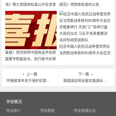
求》等九项团体标准公开征求意
规范》项团体标准的公告
见的通知
纪念中国人民抗日战争暨世界反
喜报！热烈祝贺中国商品学会廖
法西斯战争胜利80周年大会在京
震寰专职副会长、执行秘书长荣
隆重举行 天安门广场举行盛大
获农工党中央表彰
阅兵仪式 习近平发表重要讲话
并检阅受阅部队
上一篇
下一篇
环保部发布关于保护区管理评估规范等三项公告 明确污染物排放计算方法 列出22个优先控制化学品
我国湖泊将全面实施湖长制 今年底前全面建立省市县乡四级湖长制
文
章
学会概况
导
学会简介
学会章程
学会管理办法
航