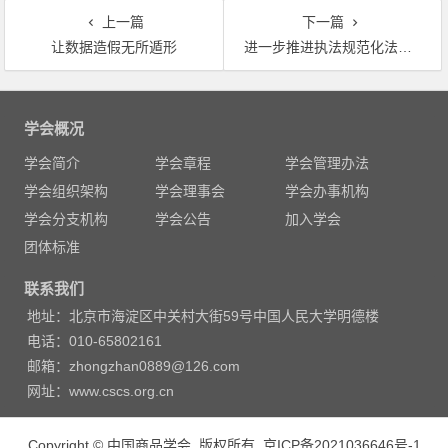
上一篇
下一篇
让数据造假无所遁形
进一步推进执法规范化法治化
文
章
学会概况
导
学会简介
学会章程
学会管理办法
航
学会组织架构
学会理事会
学会办事机构
学会分支机构
学会公告
加入学会
团体标准
联系我们
地址：北京市海淀区中关村大街59号中国人民大学明德楼
电话：010-65802161
邮箱：zhongzhan0889@126.com
网址：www.cscs.org.cn
Copyright © 中国商品学会 版权所有.
京ICP备2021036646号-1