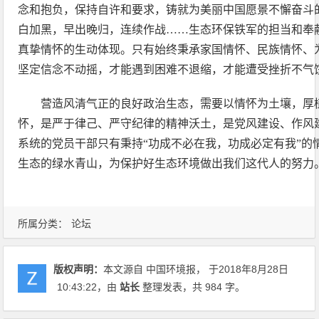
念和抱负，保持自许和要求，铸就为美丽中国愿景不懈奋斗的强
白加黑，早出晚归，连续作战……生态环保铁军的担当和奉
真挚情怀的生动体现。只有始终秉承家国情怀、民族情怀、
坚定信念不动摇，才能遇到困难不退缩，才能遭受挫折不气
营造风清气正的良好政治生态，需要以情怀为土壤，厚
怀，是严于律己、严守纪律的精神沃土，是党风建设、作风
系统的党员干部只有秉持“功成不必在我，功成必定有我”的
生态的绿水青山，为保护好生态环境做出我们这代人的努力
所属分类：
论坛
版权声明：
本文源自 中国环境报， 于2018年8月28日
10:43:22
，由
站长
整理发表，共 984 字。