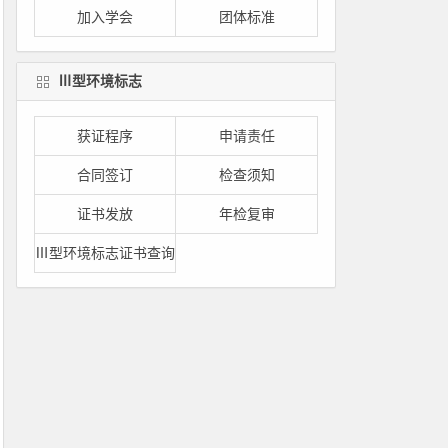
加入学会
团体标准
Ⅲ型环境标志
获证程序
申请责任
合同签订
检查须知
证书发放
年检复审
Ⅲ型环境标志证书查询