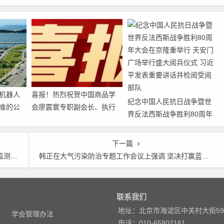
机器人
喜报！热烈祝贺中国商品学
纪念中国人民抗日战争暨世
准的公
会廖震寰专职副会长、执行
界反法西斯战争胜利80周年
秘书长荣获农工党中央表彰
大会在京隆重举行 天安门广
场举行盛大阅兵仪式 习近平
下一篇
发表重要讲话并检阅受阅部
关情况
韩正在大气污染防治专题工作会议上强调 坚决打赢蓝天保卫战 用实际成效取信于民
队
联系我们
地址：北京市海淀区中关村大街5
学会管理办法
电话：010-65802161