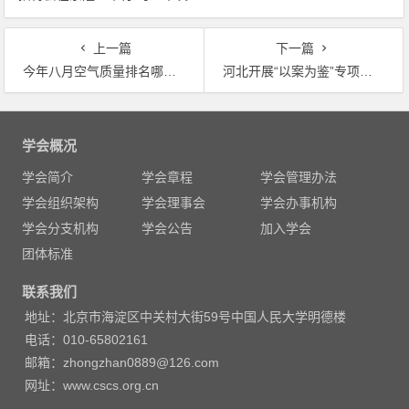
表重要讲话
上一篇
下一篇
今年八月空气质量排名哪家欢喜哪家忧？ 北京再次达标 晋四城排后十
河北开展“以案为鉴”专项治理 今年上半年共处置各类问题线索52件
文
章
学会概况
导
学会简介
学会章程
学会管理办法
航
学会组织架构
学会理事会
学会办事机构
学会分支机构
学会公告
加入学会
团体标准
联系我们
地址：北京市海淀区中关村大街59号中国人民大学明德楼
电话：010-65802161
邮箱：zhongzhan0889@126.com
网址：www.cscs.org.cn