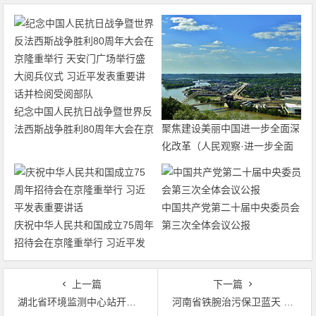
纪念中国人民抗日战争暨世界反
聚焦建设美丽中国进一步全面深
法西斯战争胜利80周年大会在京
化改革（人民观察·进一步全面
隆重举行 天安门广场举行盛大
深化改革的“七个聚焦”）
阅兵仪式 习近平发表重要讲话
并检阅受阅部队
中国共产党第二十届中央委员会
庆祝中华人民共和国成立75周年
第三次全体会议公报
招待会在京隆重举行 习近平发
表重要讲话
上一篇
下一篇
湖北省环境监测中心站开展“水陆空一体化”环境应急监测演练
河南省铁腕治污保卫蓝天 加强分析研判应对重污染天气