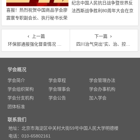
纪念中国人民抗日战争暨世界反
喜报！热烈祝贺中国商品学会廖
法西斯战争胜利80周年大会在京
震寰专职副会长、执行秘书长荣
隆重举行 天安门广场举行盛大
获农工党中央表彰
阅兵仪式 习近平发表重要讲话
并检阅受阅部队
上一篇
下一篇
环保部通报强化督查情况 河北巨鹿两企业撕毁封条违法生产
四川治气突出“实、治、控、强、准” 今年力争PM2.5浓度比考核基准年下降12%
文
章
学会概况
导
学会简介
学会章程
学会管理办法
航
学会组织架构
学会理事会
学会办事机构
学会分支机构
学会公告
加入学会
团体标准
联系我们
地址：北京市海淀区中关村大街59号中国人民大学明德楼
电话：010-65802161