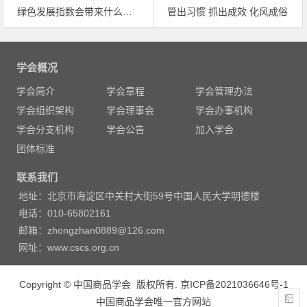
绿色发展指数会带来什么变化？
管出习惯 抓出成效 化风成俗
文
章
学会概况
导
学会简介
学会章程
学会管理办法
航
学会组织架构
学会理事会
学会办事机构
学会分支机构
学会公告
加入学会
团体标准
联系我们
地址：北京市海淀区中关村大街59号中国人民大学明德楼
电话：010-65802161
邮箱：zhongzhan0889@126.com
网址：www.cscs.org.cn
Copyright © 中国商品学会 版权所有.
京ICP备2021036646号-1
中国商品学会唯一官方网站