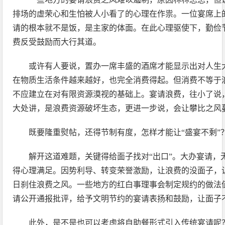
排场的虚荣心和生怕被人小看了的心理在作祟。一位宴席上的
请的根本就不是饭，是主家的体面。在此心理驱使下，勤俭
费反受鼓励而大行其道。
或许有人要说，置办一席丰盛的酒席才能显示出对人生
在物质生活条件越来越好，也完全消费得起。但消费不等于
不应建立在对有限资源漠视的基础上。宴请浪费，往小了说
大处讲，是浪费资源破坏生态，更进一步说，会让攀比之风
既要隆重熨帖，还得节制有度，怎样才能让“盛宴不剩”
解开这道难题，关键得给面子找对“出口”。大办宴请，
得心理满足。因势利导、转变荣誉激励，让浪费的没面子，
日刹住浪费之风。一些地方的红白事理事会制定规约的做法
请公开通报批评，给予文明节约的宴请表扬和鼓励，让面子
此外，是不是也可以考虑将自助餐形式引入传统宴请呢