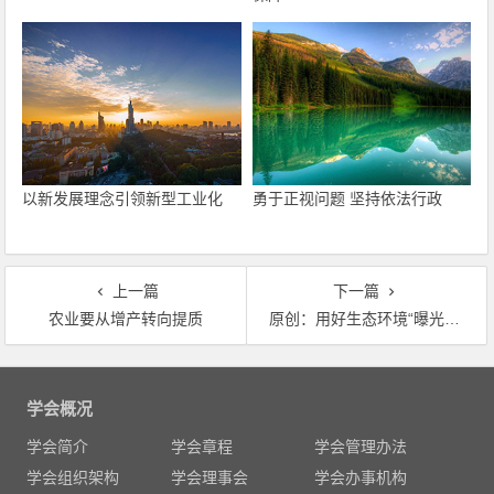
以新发展理念引领新型工业化
勇于正视问题 坚持依法行政
上一篇
下一篇
农业要从增产转向提质
原创：用好生态环境“曝光台”
文
章
学会概况
导
学会简介
学会章程
学会管理办法
航
学会组织架构
学会理事会
学会办事机构