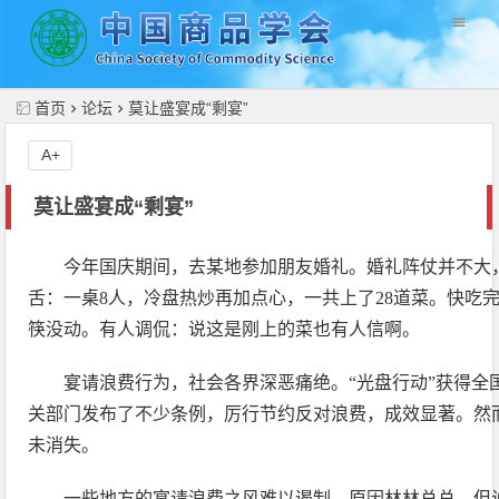
//
首页
论坛
莫让盛宴成“剩宴”
A+
莫让盛宴成“剩宴”
今年国庆期间，去某地参加朋友婚礼。婚礼阵仗并不大
舌：一桌8人，冷盘热炒再加点心，一共上了28道菜。快吃
筷没动。有人调侃：说这是刚上的菜也有人信啊。
宴请浪费行为，社会各界深恶痛绝。“光盘行动”获得全
关部门发布了不少条例，厉行节约反对浪费，成效显著。然
未消失。
一些地方的宴请浪费之风难以遏制，原因林林总总，但