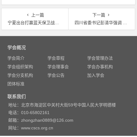
表重要讲话
上一篇
下一篇
宁夏出台打赢蓝天保卫战三年行动计划 未通过年度考核将约谈政府主要负责人
四川省委书记彭清华强调 四川:切实筑牢长江上游生态屏障
文
章
学会概况
导
学会简介
学会章程
学会管理办法
航
学会组织架构
学会理事会
学会办事机构
学会分支机构
学会公告
加入学会
团体标准
联系我们
地址：北京市海淀区中关村大街59号中国人民大学明德楼
电话：010-65802161
邮箱：zhongzhan0889@126.com
网址：www.cscs.org.cn