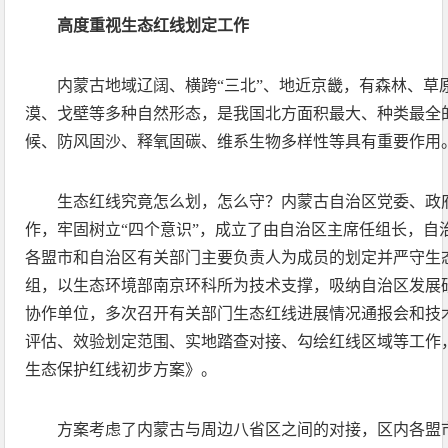
高度重视生态红线划定工作
内蒙古地域辽阔、横跨“三北”、地近京畿，有森林、草
漠、戈壁等多种自然形态，是我国北方面积最大、种类最全
候、防风固沙、释氧固碳、维系生物多样性等具有重要作用
生态红线究竟怎么划，怎么守？内蒙古自治区党委、政
作，牢固树立“四个意识”，成立了由自治区主席任组长，自
各盟市和自治区有关部门主要负责人为成员的划定并严守生
组，以生态环境部南京环科所为技术支撑，吸纳自治区发展
协作单位，多次召开有关部门生态红线进展情况通报会和技
评估、效验划定范围、实地踏查对接、勾绘红线区域等工作，
生态保护红线初步方案》。
方案考虑了内蒙古与周边八省区之间的对接，区内各盟