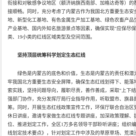
衔接和对敏感争议地区（额济纳旗西南部、加格达奇等）的
接顺畅。同时，充分考虑了内蒙古作为我国北方重要生态安
地、新型化工基地、有色金属生产加工基地、绿色农畜产品
产业基地、国内外知名旅游景点等因素，确保实现“应保尽保
类、19小类的红线区域类型及空间范围。
坚持顶层统筹科学划定生态红线
绿色是内蒙古的底色和价值，生态是内蒙古的责任和潜
牢我国北方重要生态安全屏障，确保生态红线划得下、能落
索实践，坚持问题导向，履职尽责，善作善成，采取“上下结
强部门协作，充分发挥厅局行业指导作用，听取盟市、旗县
筹。同时，开展生态红线政策宣传工作，环保厅联合自治区
休日讲座，邀请专家做生态红线专题讲座，加深政策理解、
位、推进划定工作，全区1万多名领导干部聆听讲座；组织
线划定技术要点》，针对划定工作中涉及的草原草场、荒漠