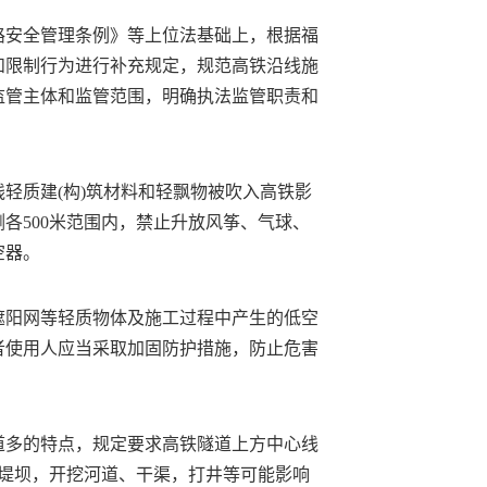
路安全管理条例》等上位法基础上，根据福
和限制行为进行补充规定，规范高铁沿线施
监管主体和监管范围，明确执法监管职责和
轻质建(构)筑材料和轻飘物被吹入高铁影
各500米范围内，禁止升放风筝、气球、
空器。
遮阳网等轻质物体及施工过程中产生的低空
者使用人应当采取加固防护措施，防止危害
道多的特点，规定要求高铁隧道上方中心线
、堤坝，开挖河道、干渠，打井等可能影响