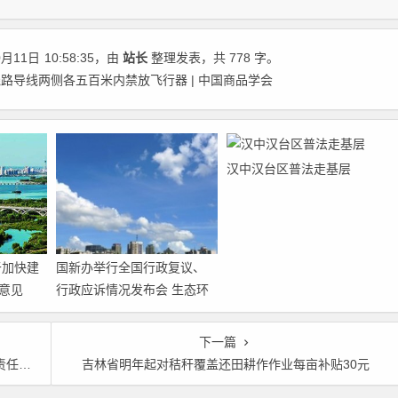
0月11日
10:58:35
，由
站长
整理发表，共 778 字。
路导线两侧各五百米内禁放飞行器 | 中国商品学会
汉中汉台区普法走基层
于加快建
国新办举行全国行政复议、
意见
行政应诉情况发布会 生态环
境行政复议案件有较大增长
下一篇
风险
吉林省明年起对秸秆覆盖还田耕作作业每亩补贴30元