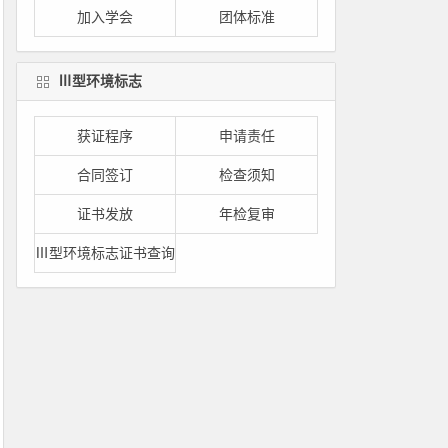
加入学会
团体标准
Ⅲ型环境标志
获证程序
申请责任
合同签订
检查须知
证书发放
年检复审
Ⅲ型环境标志证书查询