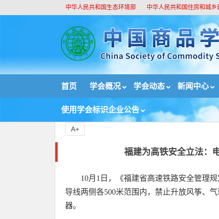
中华人民共和国生态环境部
中华人民共和国住房和城乡
//
首页
学会概况
学会动态
新闻中心
首页
新闻中心
政策法规
福建为高铁安全立法
使用学会标识企业公告
A+
福建为高铁安全立法：
10月1日，《福建省高速铁路安全管理
导线两侧各500米范围内，禁止升放风筝、
器。