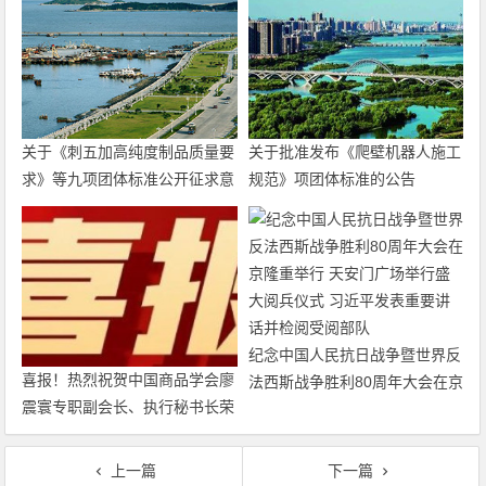
关于《刺五加高纯度制品质量要
关于批准发布《爬壁机器人施工
求》等九项团体标准公开征求意
规范》项团体标准的公告
见的通知
纪念中国人民抗日战争暨世界反
喜报！热烈祝贺中国商品学会廖
法西斯战争胜利80周年大会在京
震寰专职副会长、执行秘书长荣
隆重举行 天安门广场举行盛大
获农工党中央表彰
阅兵仪式 习近平发表重要讲话
并检阅受阅部队
上一篇
下一篇