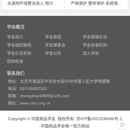
水源地环境整治进入“倒计时” 李干杰致信相关省级政府主要负责人，请其高度关注并督促解决突出问题
严格保护 整体保护 系统保护 国家公园，留下珍贵的自然遗产
文
章
学会概况
导
学会简介
学会章程
学会管理办法
航
学会组织架构
学会理事会
学会办事机构
学会分支机构
学会公告
加入学会
团体标准
联系我们
地址：北京市海淀区中关村大街59号中国人民大学明德楼
电话：010-65802161
邮箱：zhongzhan0889@126.com
网址：www.cscs.org.cn
Copyright © 中国商品学会 版权所有.
京ICP备2021036646号-1
中国商品学会唯一官方网站