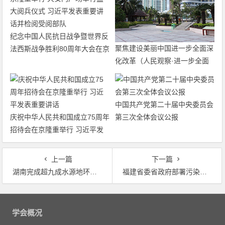
纪念中国人民抗日战争暨世界反
聚焦建设美丽中国进一步全面深
法西斯战争胜利80周年大会在京
化改革（人民观察·进一步全面
隆重举行 天安门广场举行盛大
深化改革的“七个聚焦”）
阅兵仪式 习近平发表重要讲话
并检阅受阅部队
中国共产党第二十届中央委员会
庆祝中华人民共和国成立75周年
第三次全体会议公报
招待会在京隆重举行 习近平发
表重要讲话
上一篇
下一篇
湖南完成超九成水源地环境问题整治
福建省委省政府部署污染防治攻坚战 福建:深入推进生态文明试验区建设
文
章
学会概况
导