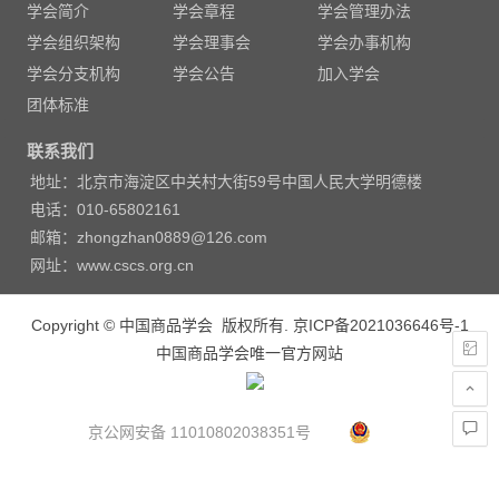
学会简介
学会章程
学会管理办法
航
学会组织架构
学会理事会
学会办事机构
学会分支机构
学会公告
加入学会
团体标准
联系我们
地址：北京市海淀区中关村大街59号中国人民大学明德楼
电话：010-65802161
邮箱：zhongzhan0889@126.com
网址：www.cscs.org.cn
Copyright © 中国商品学会 版权所有.
京ICP备2021036646号-1
中国商品学会唯一官方网站
京公网安备 11010802038351号