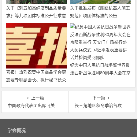
关于《刺五加高纯度制品质量要
关于批准发布《爬壁机器人施工
求》等九项团体标准公开征求意
规范》项团体标准的公告
见的通知
纪念中国人民抗日战争暨世界反
喜报！热烈祝贺中国商品学会廖
法西斯战争胜利80周年大会在京
震寰专职副会长、执行秘书长荣
隆重举行 天安门广场举行盛大
获农工党中央表彰
阅兵仪式 习近平发表重要讲话
并检阅受阅部队
上一篇
下一篇
中国政府代表团出席《关于消耗臭氧层物质的蒙特利尔议定书》第30次缔约方大会
长三角地区秋冬季治气攻坚方案出台 PM2.5 平均浓度要同比下降3%左右
文
章
学会概况
导