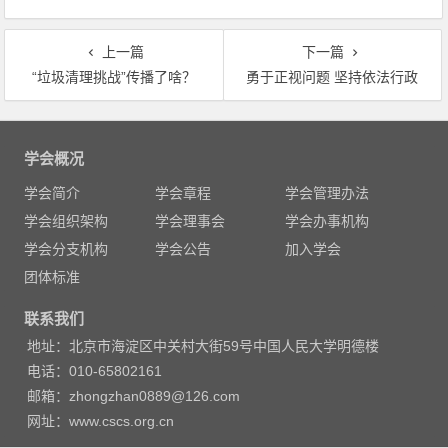
上一篇
下一篇
“垃圾清理挑战”传播了啥？
勇于正视问题 坚持依法行政
文
章
学会概况
导
学会简介
学会章程
学会管理办法
航
学会组织架构
学会理事会
学会办事机构
学会分支机构
学会公告
加入学会
团体标准
联系我们
地址：北京市海淀区中关村大街59号中国人民大学明德楼
电话：010-65802161
邮箱：zhongzhan0889@126.com
网址：www.cscs.org.cn