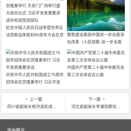
纪念中国人民抗日战争暨世界反
聚焦建设美丽中国进一步全面深
法西斯战争胜利80周年大会在京
化改革（人民观察·进一步全面
隆重举行 天安门广场举行盛大
深化改革的“七个聚焦”）
阅兵仪式 习近平发表重要讲话
并检阅受阅部队
中国共产党第二十届中央委员会
庆祝中华人民共和国成立75周年
第三次全体会议公报
招待会在京隆重举行 习近平发
表重要讲话
上一篇
下一篇
四川省副省长杨洪波赴成都市新都区调研农村生活污水治理工作
河北省副省长李谦到廊坊、保定市暗查暗访大气污染综合治理工作
文
章
学会概况