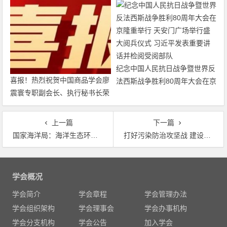
纪念中国人民抗日战争暨世界反
喜报！热烈祝贺中国商品学会廖
法西斯战争胜利80周年大会在京
震寰专职副会长、执行秘书长荣
隆重举行 天安门广场举行盛大
获农工党中央表彰
阅兵仪式 习近平发表重要讲话
并检阅受阅部队
上一篇
下一篇
国家海洋局：海洋生态环境稳中向好，入海河流水质不容乐观
打好污染防治攻坚战 建设美丽中国 十三届全国人大一次会议“打好污染防治攻坚战”主题记者会实录
文
章
学会概况
导
学会简介
学会章程
学会管理办法
航
学会组织架构
学会理事会
学会办事机构
学会分支机构
学会公告
加入学会