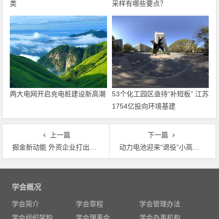
类
采样有哪些要点？
两大电网开启充电桩建设新高潮
53个化工园区亟待“补短板” 江苏
1754亿投向环境基建
上一篇
下一篇
掘金新动能 外资企业打出环保智造牌
动力电池迎来“退役”小高峰 动力电池二次利用百亿级市场待开发
文
章
学会概况
导
学会简介
学会章程
学会管理办法
航
学会组织架构
学会理事会
学会办事机构