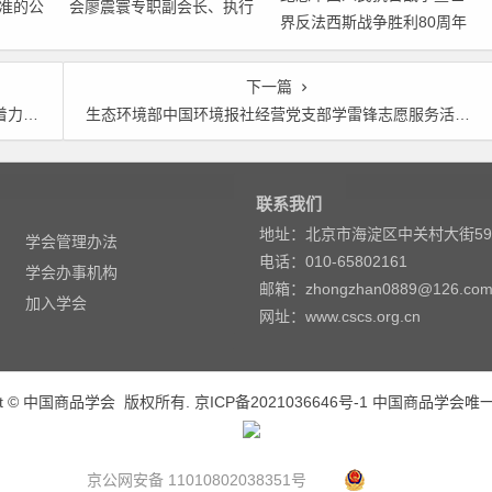
准的公
会廖震寰专职副会长、执行
界反法西斯战争胜利80周年
秘书长荣获农工党中央表彰
大会在京隆重举行 天安门广
场举行盛大阅兵仪式 习近平
下一篇
发表重要讲话并检阅受阅部
中之重
生态环境部中国环境报社经营党支部学雷锋志愿服务活动报告
队
联系我们
地址：北京市海淀区中关村大街5
学会管理办法
电话：010-65802161
学会办事机构
邮箱：zhongzhan0889@126.co
加入学会
网址：www.cscs.org.cn
ight © 中国商品学会 版权所有.
京ICP备2021036646号-1
中国商品学会唯
京公网安备 11010802038351号