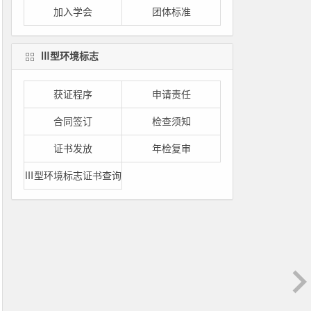
加入学会
团体标准
Ⅲ型环境标志
获证程序
申请责任
合同签订
检查须知
证书发放
年检复审
Ⅲ型环境标志证书查询