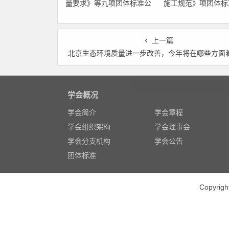
量要求》等九项团体标准公
施工规范》项团体标
开征求意见的通知
告
上一篇
北京生态环境质量进一步改善，今年将在哪些方面着力？ 管控高排放重型柴油车成为重
学会概况
学会简介
学会章程
学会组织架构
学会理事会
学会分支机构
学会公告
团体标准
Copyr