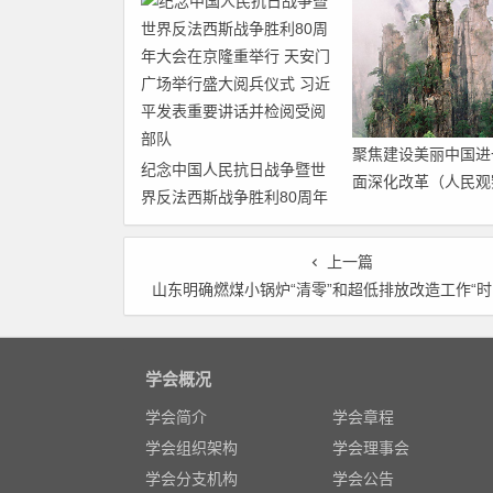
聚焦建设美丽中国进
纪念中国人民抗日战争暨世
面深化改革（人民观
界反法西斯战争胜利80周年
步全面深化改革的“
大会在京隆重举行 天安门广
焦”）
场举行盛大阅兵仪式 习近平
上一篇
发表重要讲话并检阅受阅部
山东明确燃煤小锅炉“清零”和超低排放改造工作“时
队
学会概况
学会简介
学会章程
学会组织架构
学会理事会
学会分支机构
学会公告