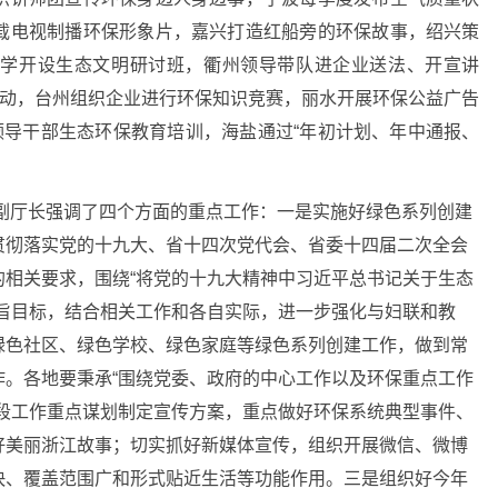
载电视制播环保形象片，嘉兴打造红船旁的环保故事，绍兴策
大学开设生态文明研讨班，衢州领导带队进企业送法、开宣讲
活动，台州组织企业进行环保知识竞赛，丽水开展环保公益广告
领导干部生态环保教育培训，海盐通过“年初计划、年中通报、
中副厅长强调了四个方面的重点工作：一是实施好绿色系列创建
贯彻落实党的十九大、省十四次党代会、省委十四届二次全会
的相关要求，围绕“将党的十九大精神中习近平总书记关于生态
主旨目标，结合相关工作和各自实际，进一步强化与妇联和教
绿色社区、绿色学校、绿色家庭等绿色系列创建工作，做到常
作。
各地要秉承“围绕党委、政府的中心工作以及环保重点工作
阶段工作重点谋划制定宣传方案，重点做好环保系统典型事件、
好美丽浙江故事；切实抓好新媒体宣传，组织开展微信、微博
快、覆盖范围广和形式贴近生活等功能作用。
三是组织好今年