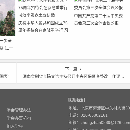
中国共产党第二十届中央委
庆祝中华人民共和国成立75
员会第三次全体会议公报
周年招待会在京隆重举行 习
近平发表重要讲话
一步全
察·进一
七个聚
下一篇
间表”
湖南省副省长陈文浩主持召开中央环保督查整改工作评议会
联系我们
地址：北京市海淀区中关村大街5
学会管理办法
电话：010-65802161
学会办事机构
邮箱：zhongzhan0889@126.co
加入学会
网址：www.cscs.org.cn