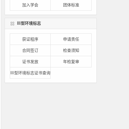
加入学会
团体标准
Ⅲ型环境标志
获证程序
申请责任
合同签订
检查须知
证书发放
年检复审
Ⅲ型环境标志证书查询