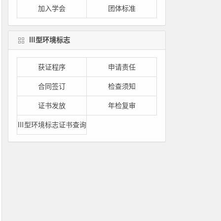
加入学会
团体标准
Ⅲ型环境标志
获证程序
申请责任
合同签订
检查须知
证书发放
年检复审
Ⅲ型环境标志证书查询