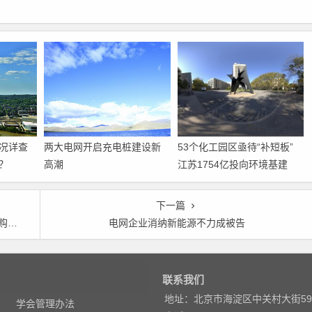
况详查
两大电网开启充电桩建设新
53个化工园区亟待“补短板”
？
高潮
江苏1754亿投向环境基建
下一篇
转型
电网企业消纳新能源不力成被告
联系我们
地址：北京市海淀区中关村大街5
学会管理办法