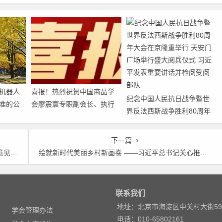
机器人
喜报！热烈祝贺中国商品学
纪念中国人民抗日战争暨世
准的公
会廖震寰专职副会长、执行
界反法西斯战争胜利80周年
秘书长荣获农工党中央表彰
大会在京隆重举行 天安门广
场举行盛大阅兵仪式 习近平
下一篇
发表重要讲话并检阅受阅部
情况
绘就新时代美丽乡村新画卷 ——习近平总书记关心推动浙江“千村示范、万村整治”工程纪实
队
联系我们
地址：北京市海淀区中关村大街5
学会管理办法
电话：010-65802161