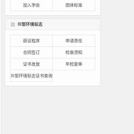
加入学会
团体标准
Ⅲ型环境标志
获证程序
申请责任
合同签订
检查须知
证书发放
年检复审
Ⅲ型环境标志证书查询