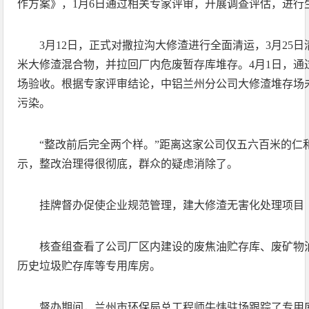
作方案》，1月6日通过相关专家评审，开展调查评估，进行
3月12日，正式对撒拉沟大修渣进行全面清运，3月25日
米大修渣混合物，并拉回厂内危废暂存库堆存。4月1日，通
场验收。根据专家评审结论，中铝兰州分公司大修渣堆存场
污染。
“整改前后完全两个样。”距离这家公司仅五六百米的仁
示，整改治理得很彻底，群众的疑虑消除了。
挂牌督办促使企业规范管理，建大修渣无害化处理项目
核查组查看了公司厂区内建设的废焦油贮存库、废矿物
历史垃圾贮存库等专用库房。
督办期间，兰州市环保局总工程师牛炜驻场跟踪了专用