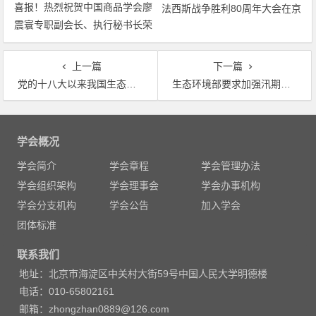
喜报！热烈祝贺中国商品学会廖
法西斯战争胜利80周年大会在京
震寰专职副会长、执行秘书长荣
隆重举行 天安门广场举行盛大
获农工党中央表彰
阅兵仪式 习近平发表重要讲话
并检阅受阅部队
上一篇
下一篇
党的十八大以来我国生态环境保护成就综述
生态环境部要求加强汛期环境安全防范 强调要突出抓好重点流域区域风险防控，确保责任落实到岗到人
文
章
学会概况
导
学会简介
学会章程
学会管理办法
航
学会组织架构
学会理事会
学会办事机构
学会分支机构
学会公告
加入学会
团体标准
联系我们
地址：北京市海淀区中关村大街59号中国人民大学明德楼
电话：010-65802161
邮箱：zhongzhan0889@126.com