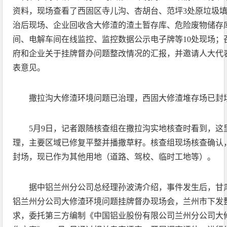
资料，现场查看了西固区寺儿沟、杏胡台、范坪3处原垃圾
治后现场、企业回收含大修渣的渣土暂存库、危险废物储存
间、电解车间在线监控、监控数据公示电子牌等10处现场；
府和企业关于挂牌督办问题整改情况的汇报，并邀请人大代
表意见。
撒拉沟大修渣环境问题已治理，西固大修渣堆存场已封
5月9日，记者跟随核查组在撒拉沟实地核查时看到，这
理，主要区域已修复平整并播撒草籽。核查组现场核查确认
封场，现已作为其他用地（道路、驾校、临时工地等）。
据中铝兰州分公司总经理孙波涛介绍，事件发生后，甘
铝兰州分公司大修渣环境问题挂牌督办现场会，兰州市下发
求，委托第三方编制《中国铝业股份有限公司兰州分公司大