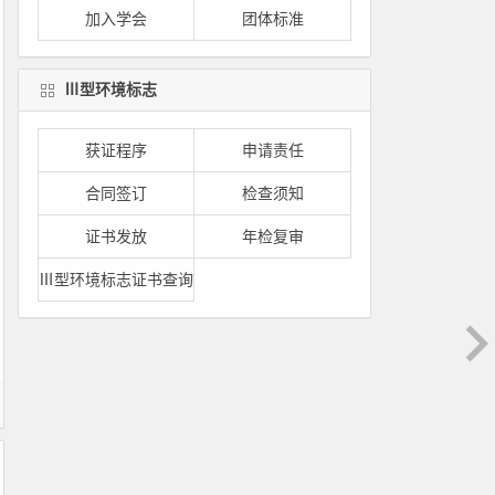
加入学会
团体标准
Ⅲ型环境标志
获证程序
申请责任
合同签订
检查须知
证书发放
年检复审
Ⅲ型环境标志证书查询