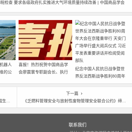
皖检查 要求各级政府扎实推进大气环境质量持续改善 | 中国商品学会
机器人
喜报！热烈祝贺中国商品学
纪念中国人民抗日战争暨世
准的公
会廖震寰专职副会长、执行
界反法西斯战争胜利80周年
秘书长荣获农工党中央表彰
大会在京隆重举行 天安门广
场举行盛大阅兵仪式 习近平
下一篇
发表重要讲话并检阅受阅部
攻坚战
《乏燃料管理安全与放射性废物管理安全联合公约》缔约方第六次审议会议召开 中国七项实践被认定为良好业绩
队
联系我们