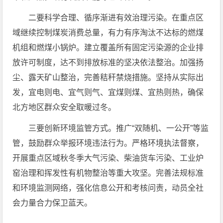
二要科学合理、循序渐进有效治理污染。在重点区
域继续控制煤炭消费总量，有力有序淘汰不达标的燃煤
机组和燃煤小锅炉。建立覆盖所有固定污染源的企业排
放许可制度，达不到排放标准的坚决依法整治。加强扬
尘、露天矿山整治，完善秸秆禁烧措施。坚持从实际出
发，宜电则电、宜气则气、宜煤则煤、宜热则热，确保
北方地区群众安全取暖过冬。
三要创新环境监管方式。推广“双随机、一公开”等监
管，鼓励群众举报环境违法行为。严格环境执法督察，
开展重点区域秋冬季大气污染、柴油货车污染、工业炉
窑治理和挥发性有机物整治等重大攻坚。完善法规标准
和环境监测网络，强化信息公开和考核问责，动员全社
会力量合力保卫蓝天。