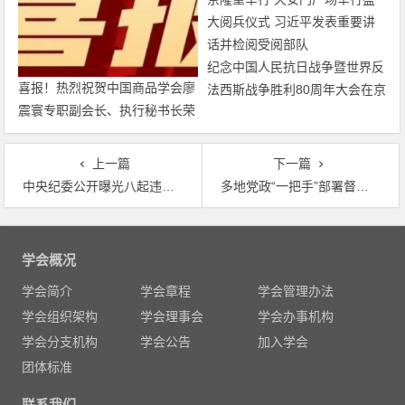
纪念中国人民抗日战争暨世界反
喜报！热烈祝贺中国商品学会廖
法西斯战争胜利80周年大会在京
震寰专职副会长、执行秘书长荣
隆重举行 天安门广场举行盛大
获农工党中央表彰
阅兵仪式 习近平发表重要讲话
并检阅受阅部队
上一篇
下一篇
中央纪委公开曝光八起违反中央八项规定精神问题
多地党政“一把手”部署督察整改 要求全力配合、切实整改，坚决打好污染防治攻坚战
文
章
学会概况
导
学会简介
学会章程
学会管理办法
航
学会组织架构
学会理事会
学会办事机构
学会分支机构
学会公告
加入学会
团体标准
联系我们