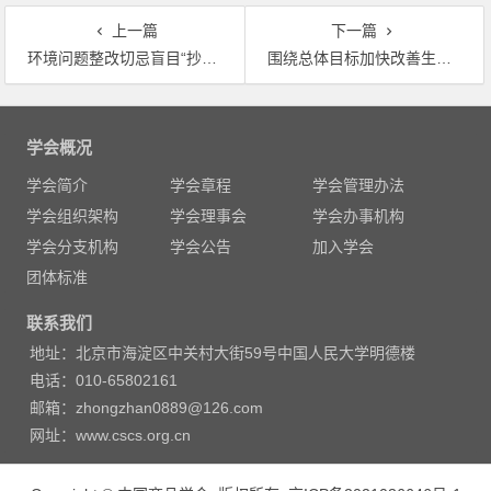
上一篇
下一篇
环境问题整改切忌盲目“抄近路”
围绕总体目标加快改善生态环境质量 二论贯彻落实《中共中央国务院关于全面加强生态环境保护 坚决打好污染防治攻坚战的意见》
文
章
学会概况
导
学会简介
学会章程
学会管理办法
航
学会组织架构
学会理事会
学会办事机构
学会分支机构
学会公告
加入学会
团体标准
联系我们
地址：北京市海淀区中关村大街59号中国人民大学明德楼
电话：010-65802161
邮箱：zhongzhan0889@126.com
网址：www.cscs.org.cn