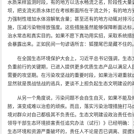
水质采样监测时段，有的地方以活水畅流之名，阶段性大量
坝，把支流劣质水体拦在考核断面所在干流之外；有的地方
力强制性增加水体溶解氧含量；甚至还有的地方动辄对排污
施，压减污染物排放强度。这些措施虽然能够保障断面达标
治水常态和真实目的。如果不愿下真功用实招，采取系统措
会暴露出来。正如民间一句谚语所言：狐狸尾巴是藏不住的
在全国生态环境保护大会上，习近平总书记强调，生态
负重前行的关键期，已进入提供更多优质生态产品以满足人
需要的攻坚期。在污染攻坚战的重要时段，如果治污避重就虚
显然就是畏战怯战的逃兵，更谈不上担负起生态文明建设的
从另一个角度说，污染问题不会自生自灭，如果不能及
脓，演变成难以治愈的顽疾。而且，落实污染治理措施打马
境对群众对自己都极其不负责任。生态文明建设政治责任也
领导干部生态环境损害责任追究办法（试行）》已经明确：
生态环境和资源严重破坏的，责任人不论是否已调离、提拔