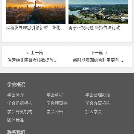
以新发展理念引领新型工业化
勇于正视问题 坚持依法行政
上一篇
下一篇
治污绝非围绕考核数据煞费苦心
新时期资源综合利用要有新突破
文
章
学会概况
导
学会简介
学会章程
学会管理办法
航
学会组织架构
学会理事会
学会办事机构
学会分支机构
学会公告
加入学会
团体标准
联系我们