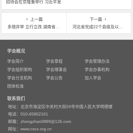
招待会在京隆重举行 习近平发
表重要讲话
上一篇
下一篇
多措并举 立行立改 湖南省全面整改污染源普查清查工作
河北省完成22个县级及以上城市集中式饮用水水源地重点问题整治
文
章
学会概况
导
学会简介
学会章程
学会管理办法
航
学会组织架构
学会理事会
学会办事机构
学会分支机构
学会公告
加入学会
团体标准
联系我们
地址：北京市海淀区中关村大街59号中国人民大学明德楼
电话：010-65802161
邮箱：zhongzhan0889@126.com
网址：www.cscs.org.cn