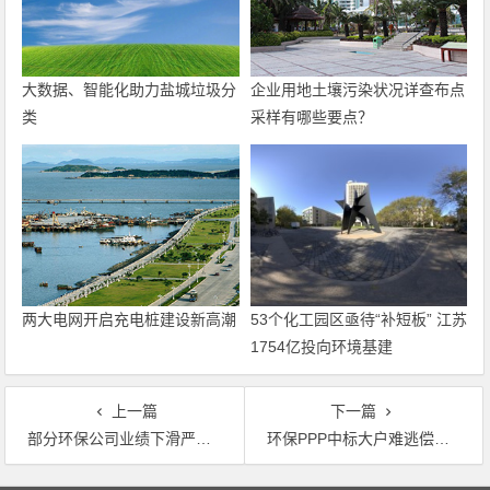
大数据、智能化助力盐城垃圾分
企业用地土壤污染状况详查布点
类
采样有哪些要点？
两大电网开启充电桩建设新高潮
53个化工园区亟待“补短板” 江苏
1754亿投向环境基建
上一篇
下一篇
部分环保公司业绩下滑严重 整合重组或是出路
环保PPP中标大户难逃偿债压力：有金融机构见了就躲 部分企业拟卖项目求生
文