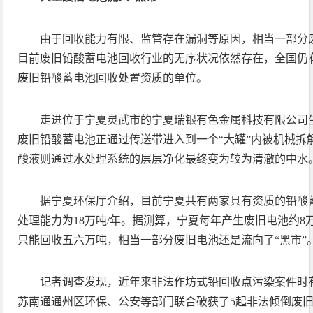
由于回收能力有限、监管存在漏洞等原因，相当一部分废
目前废旧铅酸蓄电池回收行业的无序状况依然存在，全国仍
废旧铅酸蓄电池回收处置资质的单位。
走进位于宁夏灵武市的宁夏瑞银有色金属科技有限公司
废旧铅酸蓄电池正通过传送带进入到一个“大罐”内被机械拆
酸液则通过水处理系统的层层净化最终变为较为清澈的中水
据宁夏环保厅介绍，目前宁夏共有两家具有资质的铅酸
处理能力为18万吨/年。据测算，宁夏每年产生废旧电池约
只能回收五六万吨，相当一部分废旧电池还是流向了“黑市”
记者调查发现，近年来非法作坊式铅回收点污染案件时有发
苏南通通州区环保、公安等部门联合破获了5起非法倾倒废