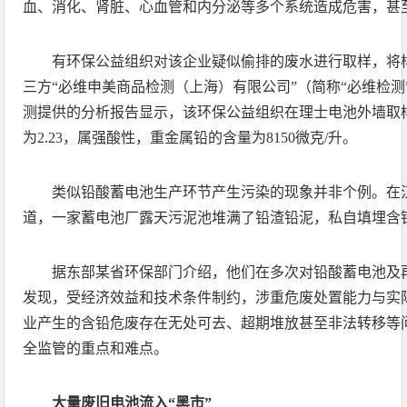
血、消化、肾脏、心血管和内分泌等多个系统造成危害，甚
有环保公益组织对该企业疑似偷排的废水进行取样，将
三方“必维申美商品检测（上海）有限公司”（简称“必维检
测提供的分析报告显示，该环保公益组织在理士电池外墙取
为2.23，属强酸性，重金属铅的含量为8150微克/升。
类似铅酸蓄电池生产环节产生污染的现象并非个例。在
道，一家蓄电池厂露天污泥池堆满了铅渣铅泥，私自填埋含
据东部某省环保部门介绍，他们在多次对铅酸蓄电池及
发现，受经济效益和技术条件制约，涉重危废处置能力与实
业产生的含铅危废存在无处可去、超期堆放甚至非法转移等
全监管的重点和难点。
大量废旧电池流入“黑市”