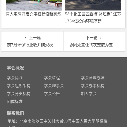
两大电网开启充电桩建设新高潮
53个化工园区亟待“补短板” 江苏
1754亿投向环境基建
上一篇
下一篇
前7月环保行业收并购规模增长迅猛
协同处置让飞灰变废为宝 金隅琉水垃圾焚烧飞灰工业化处置示范线破解飞灰难题
文
章
学会概况
导
学会简介
学会章程
学会管理办法
航
学会组织架构
学会理事会
学会办事机构
学会分支机构
学会公告
加入学会
团体标准
联系我们
地址：北京市海淀区中关村大街59号中国人民大学明德楼