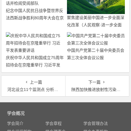
纪念中国人民抗日战争暨世界反
聚焦建设美丽中国进一步全面深
法西斯战争胜利80周年大会在京
化改革（人民观察·进一步全面
隆重举行 天安门广场举行盛大
深化改革的“七个聚焦”）
阅兵仪式 习近平发表重要讲话
并检阅受阅部队
中国共产党第二十届中央委员会
庆祝中华人民共和国成立75周年
第三次全体会议公报
招待会在京隆重举行 习近平发
表重要讲话
上一篇
下一篇
河北设立11个监测点 分析雾霾对人群健康影响
陕西加快推进放射性污染防治
文
章
学会概况
导
学会简介
学会章程
学会管理办法
航